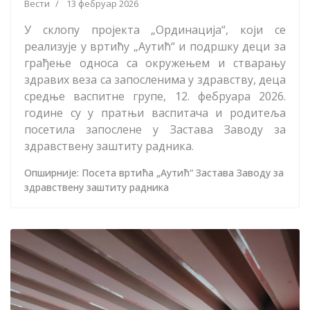
Вести
13 фебруар 2026
У склопу пројекта „Ординација“, који се
реализује у вртићу „Аутић“ и подршку деци за
грађење односа са окружењем и стварању
здравих веза са запосленима у здравству, деца
средње васпитне групе, 12. фебруара 2026.
године су у пратњи васпитача и родитеља
посетила запослене у Застава Заводу за
здравствену заштиту радника.
Опширније: Посета вртића „Аутић“ Застава Заводу за
здравствену заштиту радника