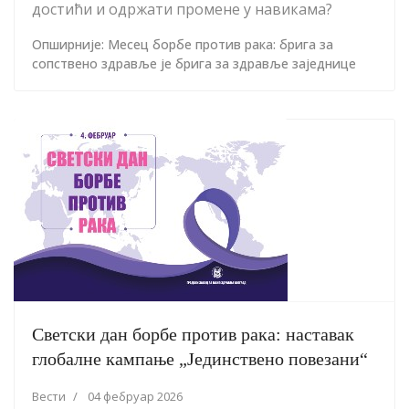
достићи и одржати промене у навикама?
Опширније: Месец борбе против рака: брига за
сопствено здравље је брига за здравље заједнице
Светски дан борбе против рака: наставак
глобалне кампање „Јединствено повезани“
Вести
04 фебруар 2026