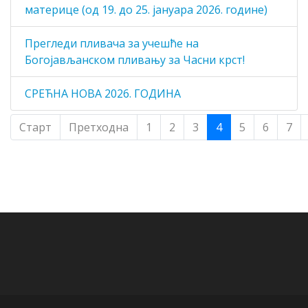
материце (од 19. до 25. јануара 2026. године)
Прегледи пливача за учешће на
Богојављанском пливању за Часни крст!
СРЕЋНА НОВА 2026. ГОДИНА
Старт
Претходна
1
2
3
4
5
6
7