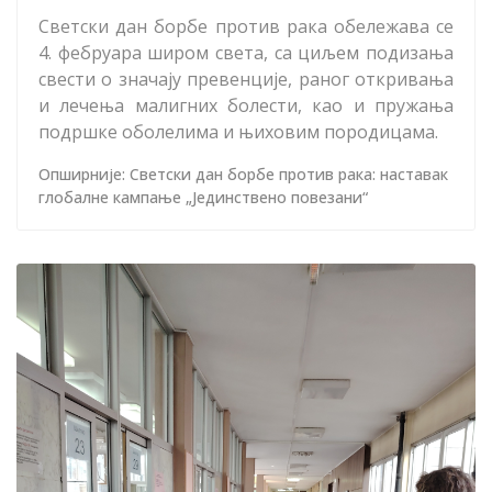
Светски дан борбе против рака обележава се
4. фебруара широм света, са циљем подизања
свести о значају превенције, раног откривања
и лечења малигних болести, као и пружања
подршке оболелима и њиховим породицама.
Опширније: Светски дан борбе против рака: наставак
глобалне кампање „Јединствено повезани“