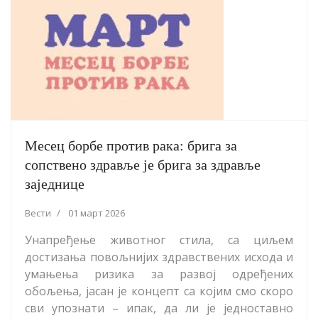
Месец борбе против рака: брига за
сопствено здравље је брига за здравље
заједнице
Вести
01 март 2026
Унапређење животног стила, са циљем
достизања повољнијих здравствених исхода и
умањења ризика за развој одређених
обољења, јасан је концепт са којим смо скоро
сви упознати – ипак, да ли је једноставно