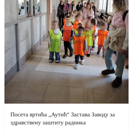
Посета вртића „Аутић“ Застава Заводу за
здравствену заштиту радника