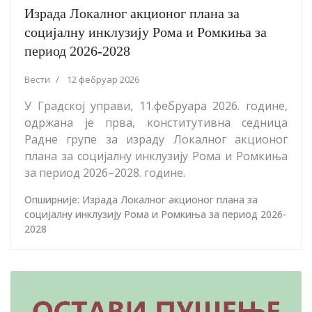
Израда Локалног акционог плана за
социјалну инклузију Рома и Ромкиња за
период 2026-2028
Вести
12 фебруар 2026
У Градској управи, 11.фебруара 2026. године,
одржана је прва, конститутивна седница
Радне групе за израду Локалног акционог
плана за социјалну инклузију Рома и Ромкиња
за период 2026–2028. године.
Опширније: Израда Локалног акционог плана за
социјалну инклузију Рома и Ромкиња за период 2026-
2028