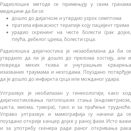
Радиолошке методе се примењују у свим гранама
медицине да би се:
дошло до дијагнозе и утврдио узрок симптома
пратила ефикасност терапије коју пацијент прима
урадио скрининг на честе болести (рак дојке,
плућа, дебелог црева, болести срца.
Радиолошка дијагностика је незаобилазна да би се
утврдило да ли је дошло до прелома костију, али и
повреда меких ткива и унутрашњих крварења
изазваних траумама и незгодама. Поуздано потврђује
да је дошло до инфаркта срца или можданог удара.
Ултразвук је необилазан у гинекологији, како код
дијагностиковања патолошких стања (ендометриозе,
циста, миома, тумора), тако и за праћење трудноће.
Управо ултразвук и мамографија су начини да се
поуздано открије канцер дојке у раној фази. Исто важи
и за употребу скенера ради раног откривања рака