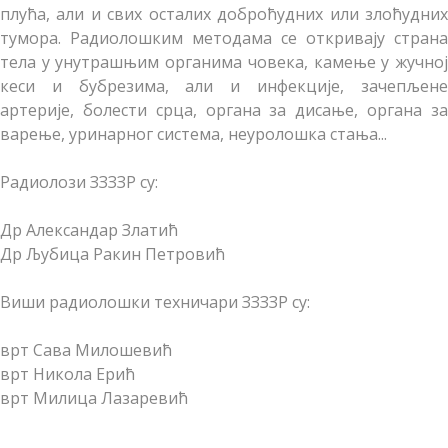
плућа, али и свих осталих доброћудних или злоћудних
тумора. Радиолошким методама се откривају страна
тела у унутрашњим органима човека, камење у жучној
кеси и бубрезима, али и инфекције, зачепљене
артерије, болести срца, органа за дисање, органа за
варење, уринарног система, неуролошка стања...
Радиолози ЗЗЗЗР су:
Др Александар Златић
Др Љубица Ракин Петровић
Виши радиолошки техничари ЗЗЗЗР су:
врт Сава Милошевић
врт Никола Ерић
врт Милица Лазаревић