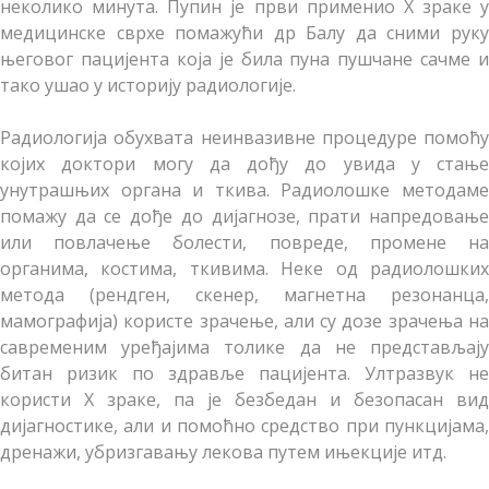
неколико минута. Пупин је први применио X зраке у
медицинске сврхе помажући др Балу да сними руку
његовог пацијента која је била пуна пушчане сачме и
тако ушао у историју радиологије.
Радиологија обухвата неинвазивне процедуре помоћу
којих доктори могу да дођу до увида у стање
унутрашњих органа и ткива. Радиолошке методаме
помажу да се дође до дијагнозе, прати напредовање
или повлачење болести, повреде, промене на
органима, костима, ткивима. Неке од радиолошких
метода (рендген, скенер, магнетна резонанца,
мамографија) користе зрачење, али су дозе зрачења на
савременим уређајима толике да не представљају
битан ризик по здравље пацијента. Ултразвук не
користи X зраке, па је безбедан и безопасан вид
дијагностике, али и помоћно средство при пункцијама,
дренажи, убризгавању лекова путем ињекције итд.