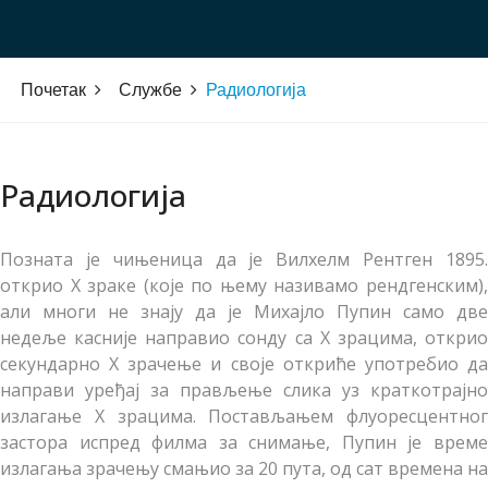
Почетак
Службе
Радиологија
Радиологија
Позната је чињеница да је Вилхелм Рентген 1895.
открио X зраке (које по њему називамо рендгенским),
али многи не знају да је Михајло Пупин само две
недеље касније направио сонду са X зрацима, открио
секундарно X зрачење и своје откриће употребио да
направи уређај за прављење слика уз краткотрајно
излагање X зрацима. Постављањем флуоресцентног
застора испред филма за снимање, Пупин је време
излагања зрачењу смањио за 20 пута, од сат времена на