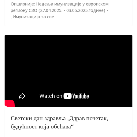
Опширније: Недeља имунизације у европском
региону СЗО (27.04.2025. - 03.05.2025.године) -
„Имунизација за све...
Светски дан здравља „Здрав почетак,
будућност која обећава“