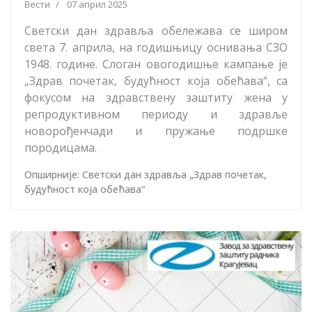
Вести
07 април 2025
Светски дан здравља обележава се широм
света 7. априла, на годишњицу оснивања СЗО
1948. године. Слоган овогодишње кампање је
„Здрав почетак, будућност која обећава“, са
фокусом на здравствену заштиту жена у
репродуктивном периоду и здравље
новорођенчади и пружање подршке
породицама.
Опширније: Светски дан здравља „Здрав почетак,
будућност која обећава“