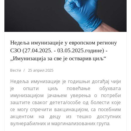
Недeља имунизације у европском региону
СЗО (27.04.2025. - 03.05.2025.године) -
„Имунизација за све је остварив циљ“
Вести
25 април 2025
Недeља имунизације је годишњи догађај чији
је општи циљ повећање обухвата
имунизацијом јачањем уверења о потреби
заштите сваког детета/особе од болести које
се могу спречити вакцинацијом, са посебним
акцентом на децу из тешко доступних
вулнерабилних и маргинализованих група.