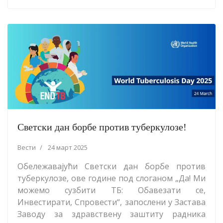
Светски дан борбе против туберкулозе!
Вести
24 март 2025
Обележавајући Светски дан борбе против
туберкулозе, ове године под слоганом „Да! Ми
можемо сузбити ТБ: Обавезати се,
Инвестирати, Спровести“, запослени у Застава
Заводу за здравствену заштиту радника