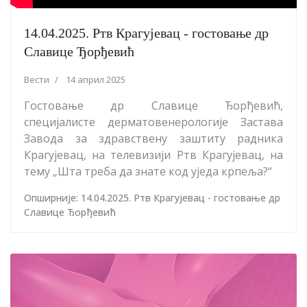
14.04.2025. Ртв Крагујевац - гостовање др
Славице Ђорђевић
Вести
14 април 2025
Гостовање др Славице Ђорђевић,
специјалисте дерматовенерологије Застава
Завода за здравствену заштиту радника
Крагујевац, на телевизији Ртв Крагујевац, на
тему „Шта треба да знате код уједа крпеља?“
Опширније: 14.04.2025. Ртв Крагујевац - гостовање др
Славице Ђорђевић