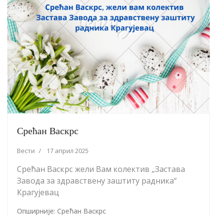
Срећан Васкрс
Вести
17 април 2025
Срећан Васкрс жели Вам колектив „Застава
Завода за здравствену заштиту радника“
Крагујевац
Опширније: Срећан Васкрс