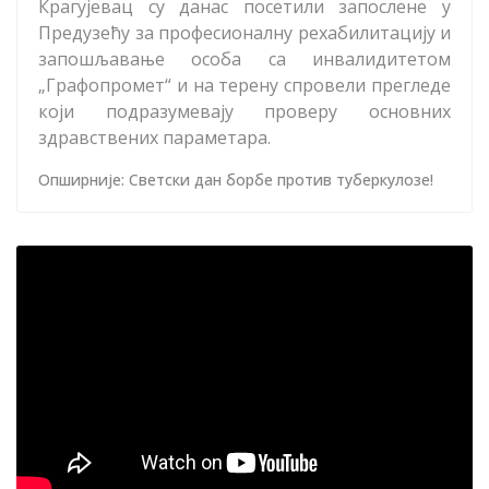
Крагујевац су данас посетили запослене у
Предузећу за професионалну рехабилитацију и
запошљавање особа са инвалидитетом
„Графопромет“ и на терену спровели прегледе
који подразумевају проверу основних
здравствених параметара.
Опширније: Светски дан борбе против туберкулозе!