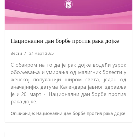
Национални дан борбе против рака дојке
Вести
21 март 2025
С обзиром на то да је рак дојке водећи узрок
обољевања и умирања од малигних болести у
женској популацији широм света, један од
значајнијих датума Календара јавног здравља
је и 20. март - Национални дан борбе против
рака дојке.
Опширније: Национални дан борбе против рака дојке