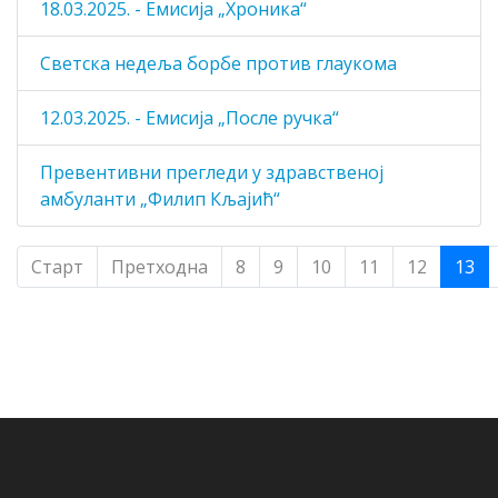
18.03.2025. - Емисија „Хроника“
Светска недеља борбе против глаукома
12.03.2025. - Емисија „После ручка“
Превентивни прегледи у здравственој
амбуланти „Филип Кљајић“
Старт
Претходна
8
9
10
11
12
13